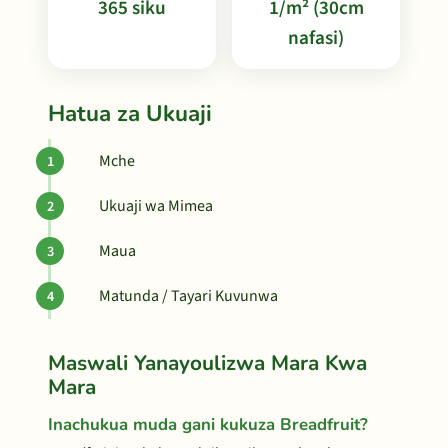
365 siku
1/m² (30cm
nafasi)
Hatua za Ukuaji
Mche
Ukuaji wa Mimea
Maua
Matunda / Tayari Kuvunwa
Maswali Yanayoulizwa Mara Kwa
Mara
Inachukua muda gani kukuza Breadfruit?