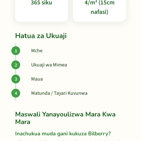
365 siku
4/m² (15cm
nafasi)
Hatua za Ukuaji
Mche
Ukuaji wa Mimea
Maua
Matunda / Tayari Kuvunwa
Maswali Yanayoulizwa Mara Kwa
Mara
Inachukua muda gani kukuza Bilberry?