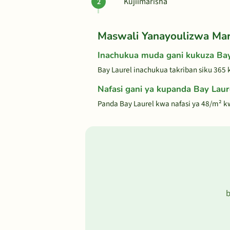
Kujiimarisha
Maswali Yanayoulizwa Ma
Inachukua muda gani kukuza Bay
Bay Laurel inachukua takriban siku 365
Nafasi gani ya kupanda Bay Laur
Panda Bay Laurel kwa nafasi ya 48/m² kw
b