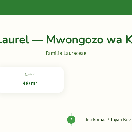
Laurel — Mwongozo wa K
Familia Lauraceae
Nafasi
48/m²
Imekomaa / Tayari Ku