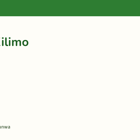
ilimo
vunwa