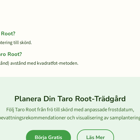
o Root?
ering till skörd.
aro Root?
tånd) avstånd med kvadratfot-metoden.
Planera Din Taro Root-Trädgård
Följ Taro Root från frö till skörd med anpassade frostdatum,
bevattningsrekommendationer och visualisering av samplantering
Börja Gratis
Läs Mer