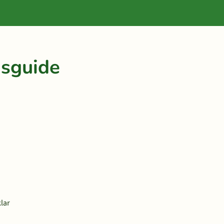
gsguide
lar