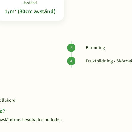
Avstånd
1/m² (30cm avstånd)
Blomning
Fruktbildning / Skörde
ill skörd.
lo?
 avstånd med kvadratfot-metoden.