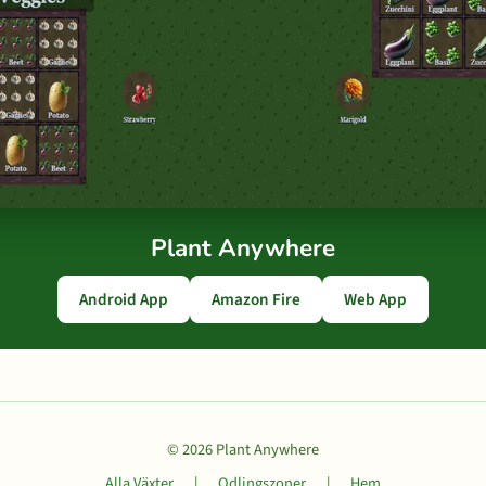
Plant Anywhere
Android App
Amazon Fire
Web App
© 2026 Plant Anywhere
Alla Växter
|
Odlingszoner
|
Hem