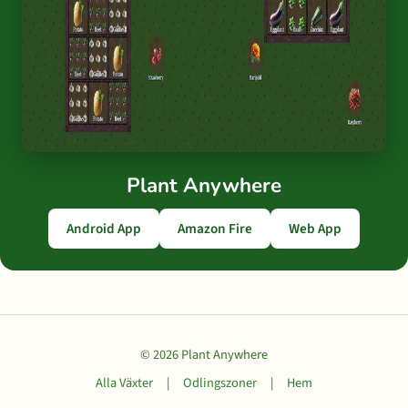
Plant Anywhere
Android App
Amazon Fire
Web App
© 2026 Plant Anywhere
Alla Växter
|
Odlingszoner
|
Hem