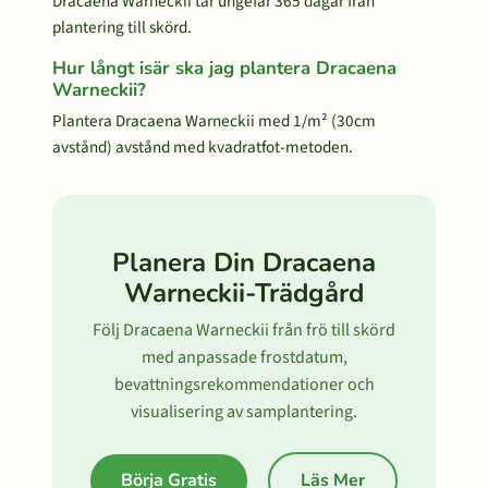
Dracaena Warneckii tar ungefär 365 dagar från
plantering till skörd.
Hur långt isär ska jag plantera Dracaena
Warneckii?
Plantera Dracaena Warneckii med 1/m² (30cm
avstånd) avstånd med kvadratfot-metoden.
Planera Din Dracaena
Warneckii-Trädgård
Följ Dracaena Warneckii från frö till skörd
med anpassade frostdatum,
bevattningsrekommendationer och
visualisering av samplantering.
Börja Gratis
Läs Mer