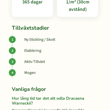
365 dagar
1/m² (30cm
avstånd)
Tillväxtstadier
Ny Stickling / Skott
Etablering
Aktiv Tillväxt
Mogen
Vanliga frågor
Hur lång tid tar det att odla Dracaena
Warneckii?