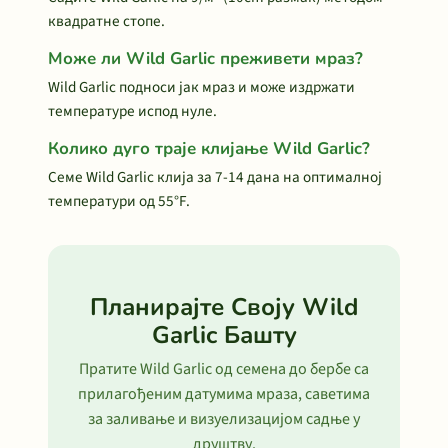
квадратне стопе.
Може ли Wild Garlic преживети мраз?
Wild Garlic подноси јак мраз и може издржати
температуре испод нуле.
Колико дуго траје клијање Wild Garlic?
Семе Wild Garlic клија за 7-14 дана на оптималној
температури од 55°F.
Планирајте Своју Wild
Garlic Башту
Пратите Wild Garlic од семена до бербе са
прилагођеним датумима мраза, саветима
за заливање и визуелизацијом садње у
друштву.