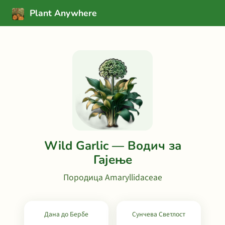
Plant Anywhere
Wild Garlic — Водич за
Гајење
Породица Amaryllidaceae
Дана до Бербе
Сунчева Светлост