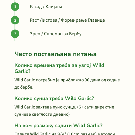
Расад / Клијање
Раст Листова / Формирање Главице
Зрео / Спреман за Бербу
Често постављана питања
Колико времена треба за узгој Wild
Garlic?
Wild Garlic потребно је приближно 90 дана од садње
до бербе.
Колико сунца треба Wild Garlic?
Wild Garlic захтева пуно сунце. (6+ сати директне
сунчеве светлости дневно)
На ком размаку садити Wild Garlic?
Садите Wild Garlic на 9/м² (10cm размак) методом