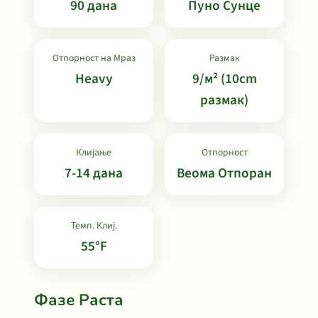
90 дана
Пуно Сунце
Отпорност на Мраз
Размак
Heavy
9/м² (10cm
размак)
Клијање
Отпорност
7-14 дана
Веома Отпоран
Темп. Клиј.
55°F
Фазе Раста