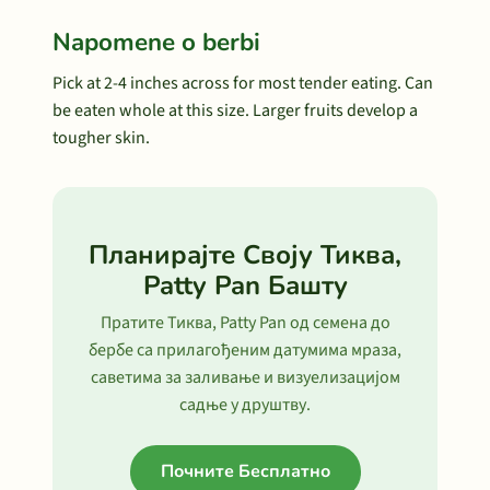
Napomene o berbi
Pick at 2-4 inches across for most tender eating. Can
be eaten whole at this size. Larger fruits develop a
tougher skin.
Планирајте Своју Тиква,
Patty Pan Башту
Пратите Тиква, Patty Pan од семена до
бербе са прилагођеним датумима мраза,
саветима за заливање и визуелизацијом
садње у друштву.
Почните Бесплатно