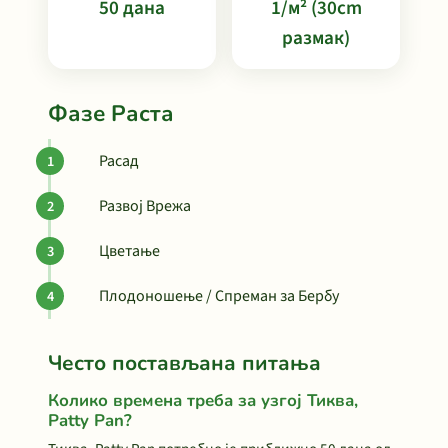
50 дана
1/м² (30cm
размак)
Фазе Раста
Расад
Развој Врежа
Цветање
Плодоношење / Спреман за Бербу
Често постављана питања
Колико времена треба за узгој Тиква,
Patty Pan?