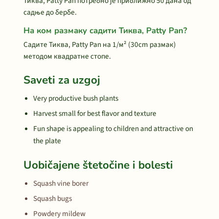
Тиква, Patty Pan потребно је приближно 50 дана од
садње до бербе.
На ком размаку садити Тиква, Patty Pan?
Садите Тиква, Patty Pan на 1/м² (30cm размак)
методом квадратне стопе.
Saveti za uzgoj
Very productive bush plants
Harvest small for best flavor and texture
Fun shape is appealing to children and attractive on
the plate
Uobičajene štetočine i bolesti
Squash vine borer
Squash bugs
Powdery mildew