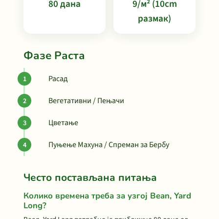
80 дана
9/м² (10cm
размак)
Фазе Раста
Расад
Вегетативни / Пењачи
Цветање
Пуњење Махуна / Спреман за Бербу
Често постављана питања
Колико времена треба за узгој Bean, Yard
Long?