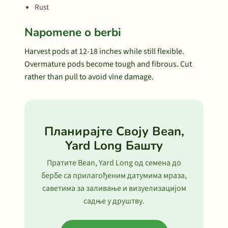
Rust
Napomene o berbi
Harvest pods at 12-18 inches while still flexible.
Overmature pods become tough and fibrous. Cut
rather than pull to avoid vine damage.
Планирајте Своју Bean,
Yard Long Башту
Пратите Bean, Yard Long од семена до
бербе са прилагођеним датумима мраза,
саветима за заливање и визуелизацијом
садње у друштву.