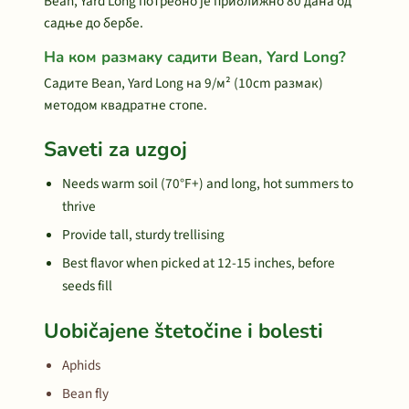
Bean, Yard Long потребно је приближно 80 дана од
садње до бербе.
На ком размаку садити Bean, Yard Long?
Садите Bean, Yard Long на 9/м² (10cm размак)
методом квадратне стопе.
Saveti za uzgoj
Needs warm soil (70°F+) and long, hot summers to
thrive
Provide tall, sturdy trellising
Best flavor when picked at 12-15 inches, before
seeds fill
Uobičajene štetočine i bolesti
Aphids
Bean fly