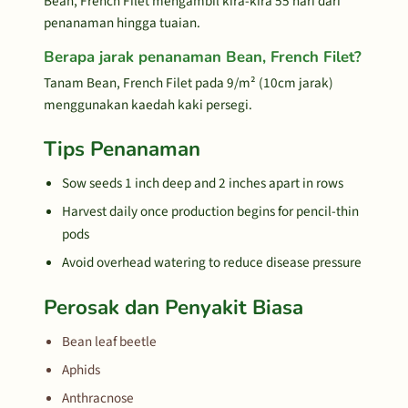
Bean, French Filet mengambil kira-kira 55 hari dari
penanaman hingga tuaian.
Berapa jarak penanaman Bean, French Filet?
Tanam Bean, French Filet pada 9/m² (10cm jarak)
menggunakan kaedah kaki persegi.
Tips Penanaman
Sow seeds 1 inch deep and 2 inches apart in rows
Harvest daily once production begins for pencil-thin
pods
Avoid overhead watering to reduce disease pressure
Perosak dan Penyakit Biasa
Bean leaf beetle
Aphids
Anthracnose