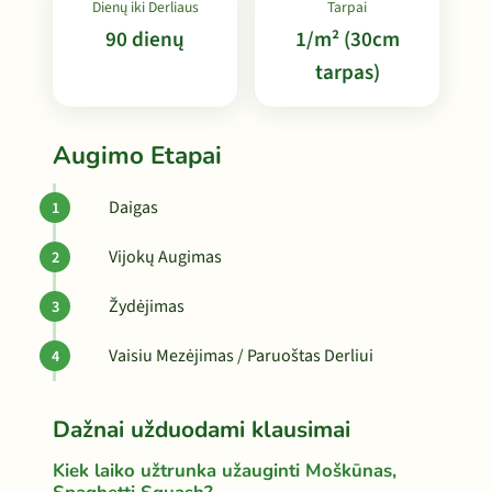
Dienų iki Derliaus
Tarpai
90 dienų
1/m² (30cm
tarpas)
Augimo Etapai
Daigas
Vijokų Augimas
Žydėjimas
Vaisiu Mezėjimas / Paruoštas Derliui
Dažnai užduodami klausimai
Kiek laiko užtrunka užauginti Moškūnas,