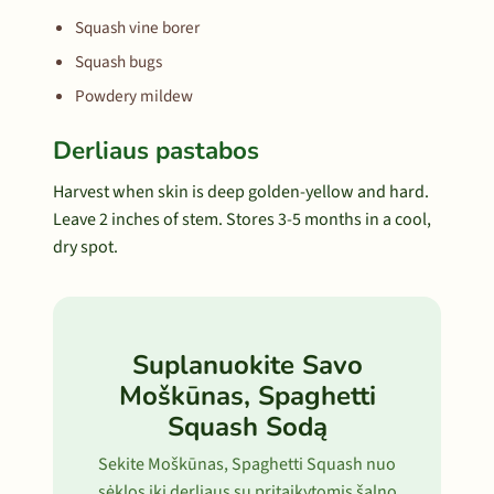
Squash vine borer
Squash bugs
Powdery mildew
Derliaus pastabos
Harvest when skin is deep golden-yellow and hard.
Leave 2 inches of stem. Stores 3-5 months in a cool,
dry spot.
Suplanuokite Savo
Moškūnas, Spaghetti
Squash Sodą
Sekite Moškūnas, Spaghetti Squash nuo
sėklos iki derliaus su pritaikytomis šalno