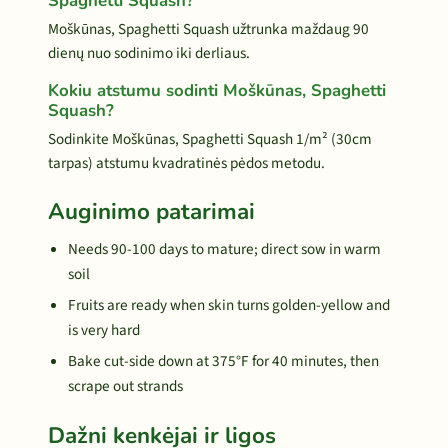
Spaghetti Squash?
Moškūnas, Spaghetti Squash užtrunka maždaug 90
dienų nuo sodinimo iki derliaus.
Kokiu atstumu sodinti Moškūnas, Spaghetti
Squash?
Sodinkite Moškūnas, Spaghetti Squash 1/m² (30cm
tarpas) atstumu kvadratinės pėdos metodu.
Auginimo patarimai
Needs 90-100 days to mature; direct sow in warm
soil
Fruits are ready when skin turns golden-yellow and
is very hard
Bake cut-side down at 375°F for 40 minutes, then
scrape out strands
Dažni kenkėjai ir ligos