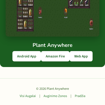
Plant Anywhere
Android App
Amazon Fire
Web App
© 2026 Plant Anywhere
Visi Augalai
|
Auginimo Zonos
|
Pradžia