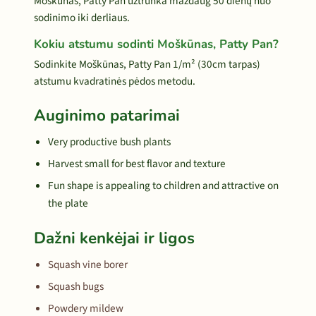
Moškūnas, Patty Pan užtrunka maždaug 50 dienų nuo
sodinimo iki derliaus.
Kokiu atstumu sodinti Moškūnas, Patty Pan?
Sodinkite Moškūnas, Patty Pan 1/m² (30cm tarpas)
atstumu kvadratinės pėdos metodu.
Auginimo patarimai
Very productive bush plants
Harvest small for best flavor and texture
Fun shape is appealing to children and attractive on
the plate
Dažni kenkėjai ir ligos
Squash vine borer
Squash bugs
Powdery mildew