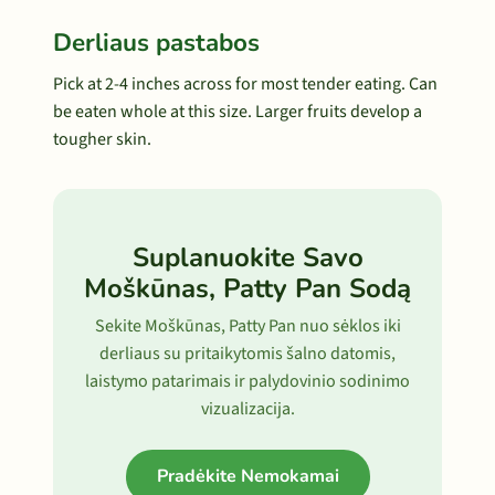
Derliaus pastabos
Pick at 2-4 inches across for most tender eating. Can
be eaten whole at this size. Larger fruits develop a
tougher skin.
Suplanuokite Savo
Moškūnas, Patty Pan Sodą
Sekite Moškūnas, Patty Pan nuo sėklos iki
derliaus su pritaikytomis šalno datomis,
laistymo patarimais ir palydovinio sodinimo
vizualizacija.
Pradėkite Nemokamai