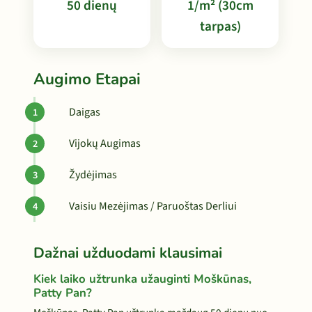
50 dienų
1/m² (30cm
tarpas)
Augimo Etapai
Daigas
Vijokų Augimas
Žydėjimas
Vaisiu Mezėjimas / Paruoštas Derliui
Dažnai užduodami klausimai
Kiek laiko užtrunka užauginti Moškūnas,
Patty Pan?