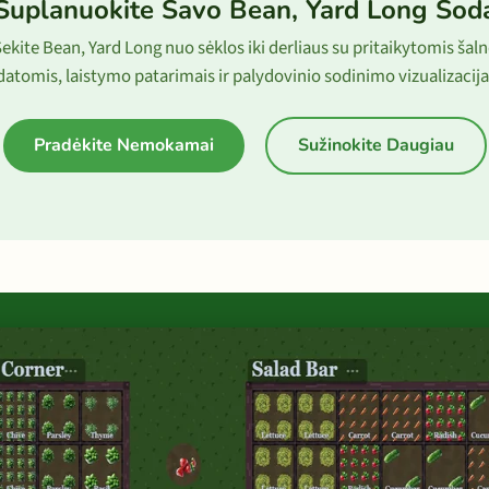
Suplanuokite Savo Bean, Yard Long Sod
ekite Bean, Yard Long nuo sėklos iki derliaus su pritaikytomis šal
datomis, laistymo patarimais ir palydovinio sodinimo vizualizacija
Pradėkite Nemokamai
Sužinokite Daugiau