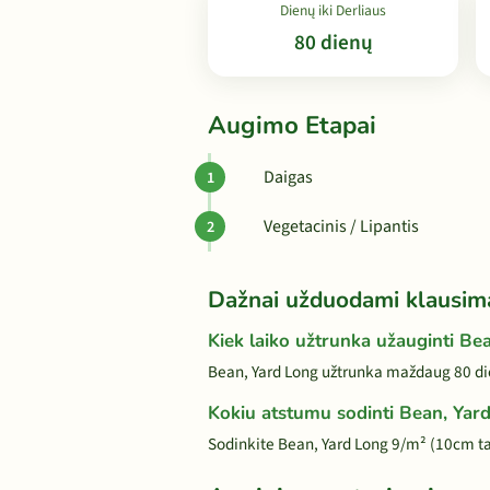
Dienų iki Derliaus
80 dienų
Augimo Etapai
Daigas
Vegetacinis / Lipantis
Dažnai užduodami klausim
Kiek laiko užtrunka užauginti Be
Bean, Yard Long užtrunka maždaug 80 die
Kokiu atstumu sodinti Bean, Yar
Sodinkite Bean, Yard Long 9/m² (10cm t