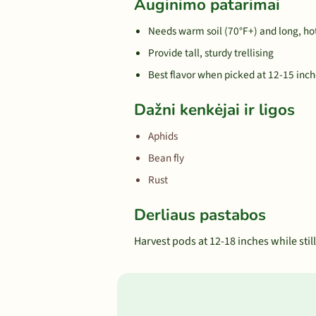
Auginimo patarimai
Needs warm soil (70°F+) and long, ho
Provide tall, sturdy trellising
Best flavor when picked at 12-15 inche
Dažni kenkėjai ir ligos
Aphids
Bean fly
Rust
Derliaus pastabos
Harvest pods at 12-18 inches while sti