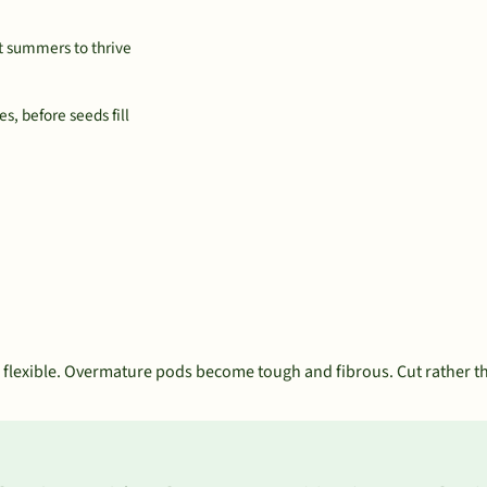
t summers to thrive
s, before seeds fill
ll flexible. Overmature pods become tough and fibrous. Cut rather t