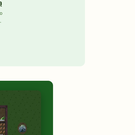
ą
no
.