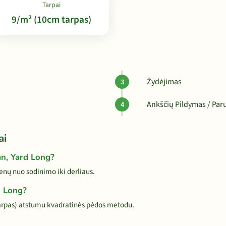
Tarpai
9/m² (10cm tarpas)
Žydėjimas
Ankščių Pildymas / Paru
ai
an, Yard Long?
nų nuo sodinimo iki derliaus.
d Long?
arpas) atstumu kvadratinės pėdos metodu.