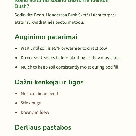
Kokiu atstumu sodinti Bean, Henderson
Bush?
Sodinkite Bean, Henderson Bush 9/m² (10cm tarpas)
atstumu kvadratinės pėdos metodu.
Auginimo patarimai
Wait until soil is 65°F or warmer to direct sow
Do not soak seeds before planting as they may crack
Mulch to keep soil consistently moist during pod fill
Dažni kenkėjai ir ligos
Mexican bean beetle
Stink bugs
Downy mildew
Derliaus pastabos