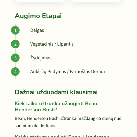
Augimo Etapai
Daigas
Vegetacinis / Lipantis
Žydėjimas
Ankščių Pildymas / Paruoštas Derliui
Dažnai užduodami klausimai
Kiek laiko užtrunka užauginti Bean,
Henderson Bush?
Bean, Henderson Bush užtrunka maždaug 65 dienų nuo
sodinimo iki derliaus.