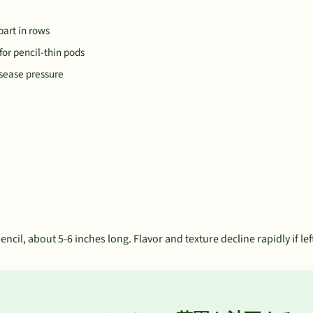
part in rows
for pencil-thin pods
sease pressure
cil, about 5-6 inches long. Flavor and texture decline rapidly if lef