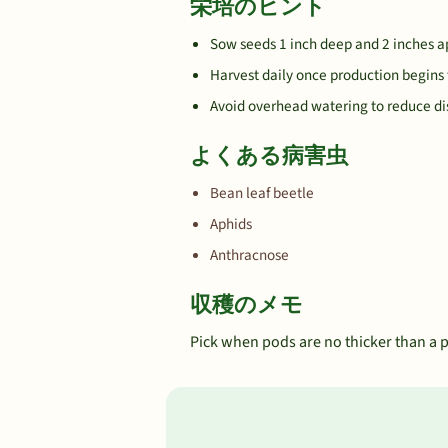
栄培のヒント
Sow seeds 1 inch deep and 2 inches a
Harvest daily once production begins 
Avoid overhead watering to reduce di
よくある病害虫
Bean leaf beetle
Aphids
Anthracnose
収穫のメモ
Pick when pods are no thicker than a pen