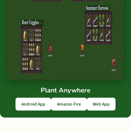
Plant Anywhere
Android App
Amazon Fire
Web App