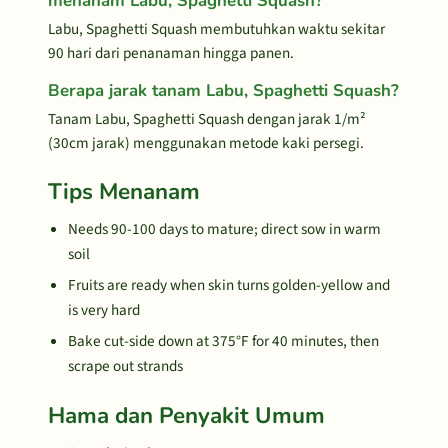
menanam Labu, Spaghetti Squash?
Labu, Spaghetti Squash membutuhkan waktu sekitar
90 hari dari penanaman hingga panen.
Berapa jarak tanam Labu, Spaghetti Squash?
Tanam Labu, Spaghetti Squash dengan jarak 1/m²
(30cm jarak) menggunakan metode kaki persegi.
Tips Menanam
Needs 90-100 days to mature; direct sow in warm
soil
Fruits are ready when skin turns golden-yellow and
is very hard
Bake cut-side down at 375°F for 40 minutes, then
scrape out strands
Hama dan Penyakit Umum