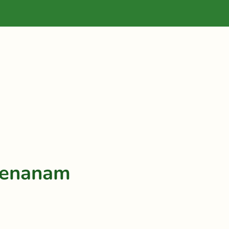
Menanam