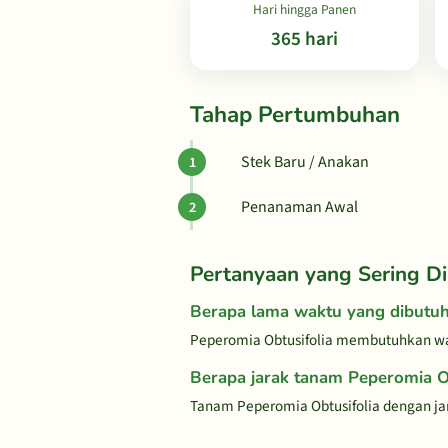
Hari hingga Panen
365 hari
Tahap Pertumbuhan
Stek Baru / Anakan
Penanaman Awal
Pertanyaan yang Sering Di
Berapa lama waktu yang dibutu
Peperomia Obtusifolia membutuhkan wak
Berapa jarak tanam Peperomia Ob
Tanam Peperomia Obtusifolia dengan ja