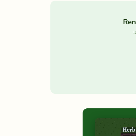
Ren
L