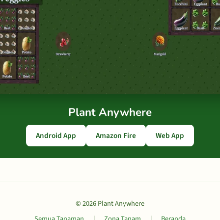
Plant Anywhere
Android App
Amazon Fire
Web App
© 2026 Plant Anywhere
Semua Tanaman
|
Zona Tanam
|
Beranda