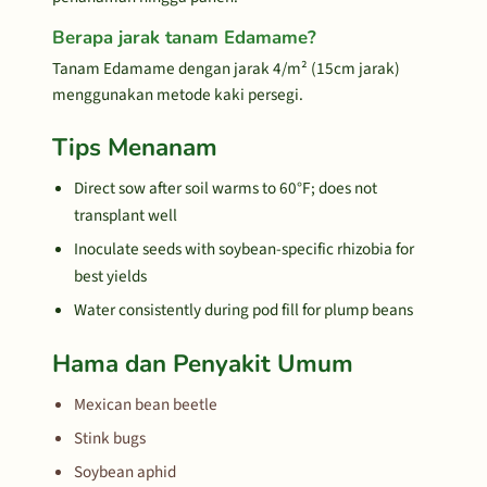
Berapa jarak tanam Edamame?
Tanam Edamame dengan jarak 4/m² (15cm jarak)
menggunakan metode kaki persegi.
Tips Menanam
Direct sow after soil warms to 60°F; does not
transplant well
Inoculate seeds with soybean-specific rhizobia for
best yields
Water consistently during pod fill for plump beans
Hama dan Penyakit Umum
Mexican bean beetle
Stink bugs
Soybean aphid