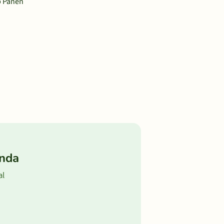
p Panen
nda
al