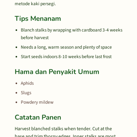
metode kaki persegi.
Tips Menanam
Blanch stalks by wrapping with cardboard 3-4 weeks
before harvest
Needs a long, warm season and plenty of space
Start seeds indoors 8-10 weeks before last frost
Hama dan Penyakit Umum
Aphids
Slugs
Powdery mildew
Catatan Panen
Harvest blanched stalks when tender. Cut at the
base and trim thorny edges. Inner stalks are most