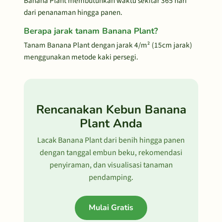
Banana Plant membutuhkan waktu sekitar 365 hari
dari penanaman hingga panen.
Berapa jarak tanam Banana Plant?
Tanam Banana Plant dengan jarak 4/m² (15cm jarak)
menggunakan metode kaki persegi.
Rencanakan Kebun Banana
Plant Anda
Lacak Banana Plant dari benih hingga panen
dengan tanggal embun beku, rekomendasi
penyiraman, dan visualisasi tanaman
pendamping.
Mulai Gratis