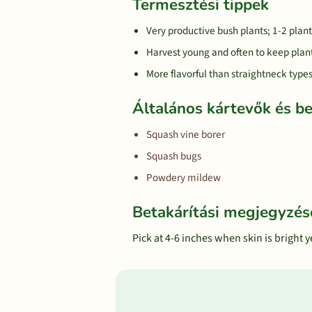
Termesztési tippek
Very productive bush plants; 1-2 plants
Harvest young and often to keep plan
More flavorful than straightneck typ
Általános kártevők és b
Squash vine borer
Squash bugs
Powdery mildew
Betakárítási megjegyzés
Pick at 4-6 inches when skin is bright