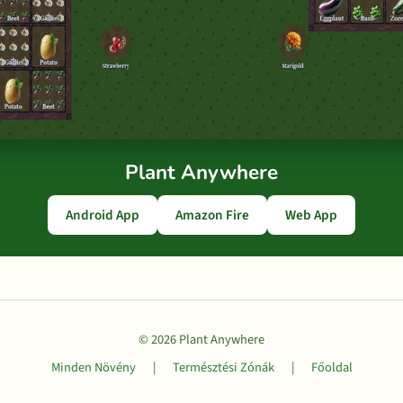
Plant Anywhere
Android App
Amazon Fire
Web App
© 2026 Plant Anywhere
Minden Növény
|
Természtési Zónák
|
Főoldal