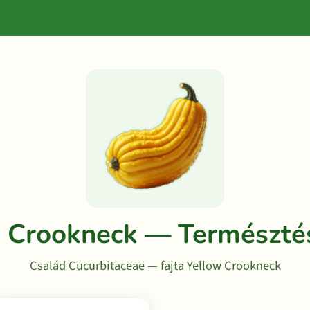
w Crookneck — Természté
Család Cucurbitaceae — fajta Yellow Crookneck