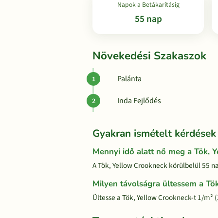
Napok a Betákarításig
55 nap
Növekedési Szakaszok
Palánta
Inda Fejlődés
Gyakran ismételt kérdések
Mennyi idő alatt nő meg a Tök, 
A Tök, Yellow Crookneck körülbelül 55 na
Milyen távolságra ültessem a Tö
Ültesse a Tök, Yellow Crookneck-t 1/m² 