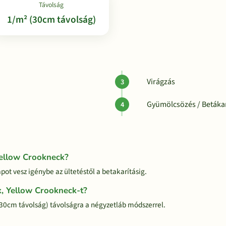
Távolság
1/m² (30cm távolság)
Virágzás
Gyümölcsözés / Betákar
Yellow Crookneck?
pot vesz igénybe az ültetéstől a betakarításig.
k, Yellow Crookneck-t?
(30cm távolság) távolságra a négyzetláb módszerrel.