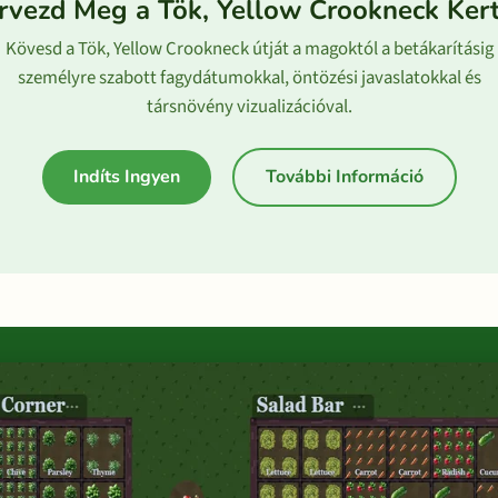
rvezd Meg a Tök, Yellow Crookneck Ker
Kövesd a Tök, Yellow Crookneck útját a magoktól a betákarításig
személyre szabott fagydátumokkal, öntözési javaslatokkal és
társnövény vizualizációval.
Indíts Ingyen
További Információ