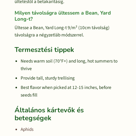
ültetéstől a betakarításig.
Milyen távolságra ültessem a Bean, Yard
Long-t?
Ültesse a Bean, Yard Long-t 9/m² (10cm távolság)
távolságra a négyzetláb módszerrel.
Termesztési tippek
Needs warm soil (70°F+) and long, hot summers to
thrive
Provide tall, sturdy trellising
Best flavor when picked at 12-15 inches, before
seeds fill
Általános kártevők és
betegségek
Aphids