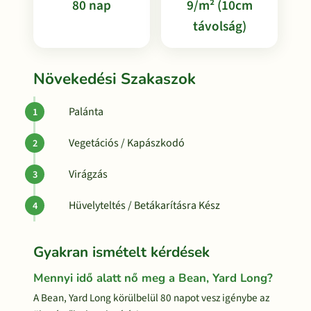
80 nap
9/m² (10cm
távolság)
Növekedési Szakaszok
Palánta
Vegetációs / Kapászkodó
Virágzás
Hüvelyteltés / Betákarításra Kész
Gyakran ismételt kérdések
Mennyi idő alatt nő meg a Bean, Yard Long?
A Bean, Yard Long körülbelül 80 napot vesz igénybe az