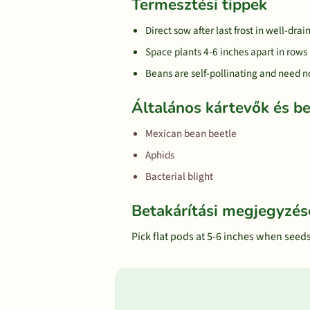
Termesztési tippek
Direct sow after last frost in well-drai
Space plants 4-6 inches apart in rows
Beans are self-pollinating and need no
Általános kártevők és b
Mexican bean beetle
Aphids
Bacterial blight
Betakárítási megjegyzés
Pick flat pods at 5-6 inches when seeds