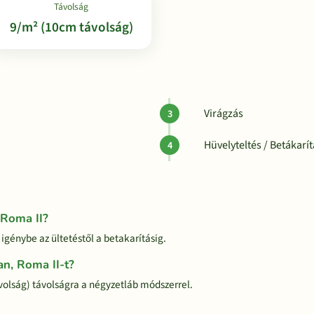
Távolság
9/m² (10cm távolság)
Virágzás
Hüvelyteltés / Betákarí
 Roma II?
igénybe az ültetéstől a betakarításig.
an, Roma II-t?
volság) távolságra a négyzetláb módszerrel.