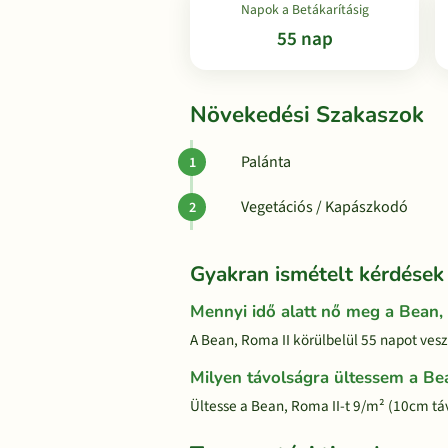
Napok a Betákarításig
55 nap
Növekedési Szakaszok
Palánta
Vegetációs / Kapászkodó
Gyakran ismételt kérdések
Mennyi idő alatt nő meg a Bean,
A Bean, Roma II körülbelül 55 napot vesz 
Milyen távolságra ültessem a Be
Ültesse a Bean, Roma II-t 9/m² (10cm tá