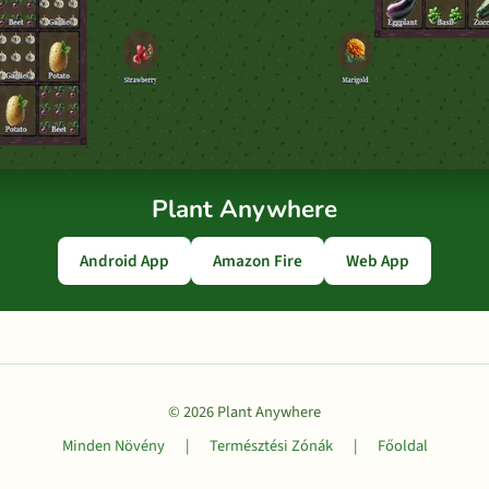
Plant Anywhere
Android App
Amazon Fire
Web App
© 2026 Plant Anywhere
Minden Növény
|
Természtési Zónák
|
Főoldal