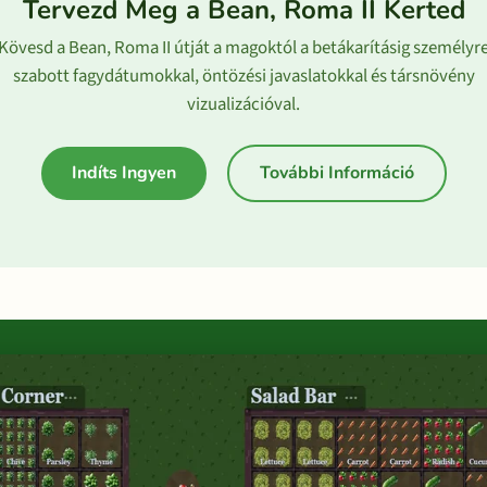
Tervezd Meg a Bean, Roma II Kerted
Kövesd a Bean, Roma II útját a magoktól a betákarításig személyr
szabott fagydátumokkal, öntözési javaslatokkal és társnövény
vizualizációval.
Indíts Ingyen
További Információ