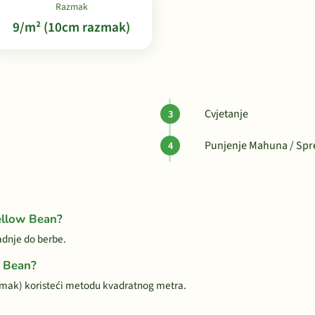
Razmak
9/m² (10cm razmak)
Cvjetanje
Punjenje Mahuna / Sp
ellow Bean?
adnje do berbe.
w Bean?
zmak) koristeći metodu kvadratnog metra.