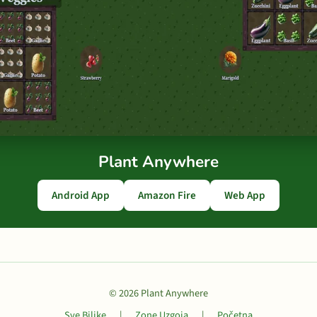
Plant Anywhere
Android App
Amazon Fire
Web App
© 2026 Plant Anywhere
Sve Biljke
|
Zone Uzgoja
|
Početna