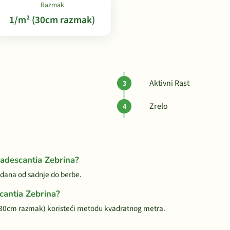
Razmak
1/m² (30cm razmak)
Aktivni Rast
Zrelo
radescantia Zebrina?
 dana od sadnje do berbe.
scantia Zebrina?
(30cm razmak) koristeći metodu kvadratnog metra.