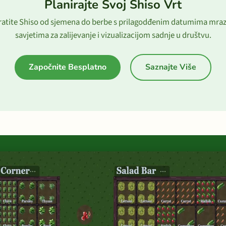
Planirajte Svoj Shiso Vrt
ratite Shiso od sjemena do berbe s prilagodđenim datumima mraz
savjetima za zalijevanje i vizualizacijom sadnje u društvu.
Započnite Besplatno
Saznajte Više