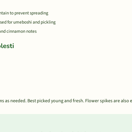
ontain to prevent spreading
 used for umeboshi and pickling
, and cinnamon notes
lesti
ms as needed. Best picked young and fresh. Flower spikes are also e