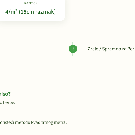
Razmak
4/m² (15cm razmak)
Zrelo / Spremno za Be
hiso?
do berbe.
oristeći metodu kvadratnog metra.