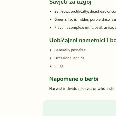
Savjeti za uzgoj
Self-sows prolifically; deadhead or c
Green shiso is milder; purple shiso is
Flavor is complex: mint, basil, anise
Uobičajeni nametnici i bo
Generally pest-free
Occasional aphids
Slugs
Napomene o berbi
Harvest individual leaves or whole ste