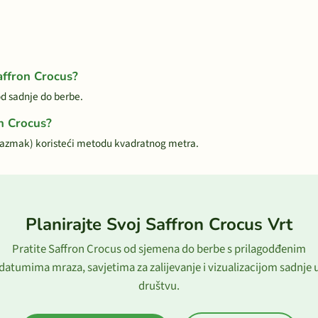
affron Crocus?
od sadnje do berbe.
on Crocus?
razmak) koristeći metodu kvadratnog metra.
Planirajte Svoj Saffron Crocus Vrt
Pratite Saffron Crocus od sjemena do berbe s prilagodđenim
datumima mraza, savjetima za zalijevanje i vizualizacijom sadnje 
društvu.