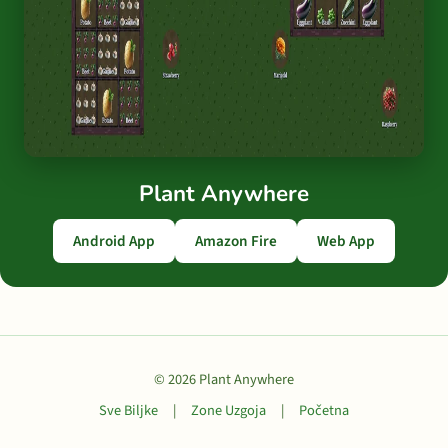
Plant Anywhere
Android App
Amazon Fire
Web App
© 2026 Plant Anywhere
Sve Biljke
|
Zone Uzgoja
|
Početna