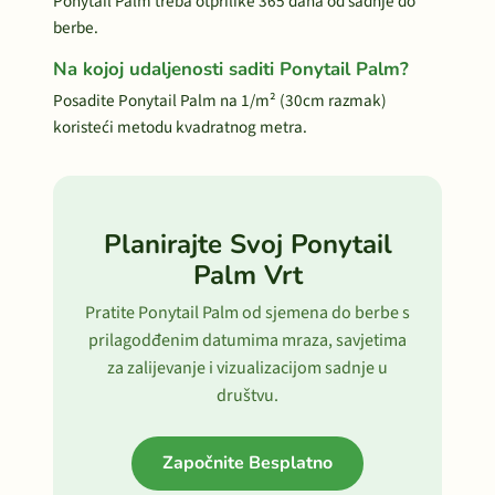
Ponytail Palm treba otprilike 365 dana od sadnje do
berbe.
Na kojoj udaljenosti saditi Ponytail Palm?
Posadite Ponytail Palm na 1/m² (30cm razmak)
koristeći metodu kvadratnog metra.
Planirajte Svoj Ponytail
Palm Vrt
Pratite Ponytail Palm od sjemena do berbe s
prilagodđenim datumima mraza, savjetima
za zalijevanje i vizualizacijom sadnje u
društvu.
Započnite Besplatno