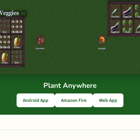
Plant Anywhere
Android App
Amazon Fire
Web App