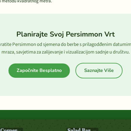
i metodu kvadratnog metra.
Planirajte Svoj Persimmon Vrt
ratite Persimmon od sjemena do berbe s prilagodđenim datumi
mraza, savjetima za zalijevanje i vizualizacijom sadnje u društvu.
Započnite Besplatno
Saznajte Više