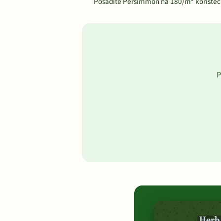
Posadite Persimmon na 180/m² koristeć
P