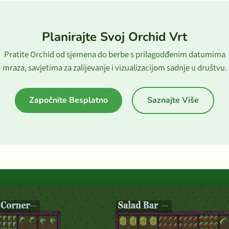
Planirajte Svoj Orchid Vrt
Pratite Orchid od sjemena do berbe s prilagodđenim datumima
mraza, savjetima za zalijevanje i vizualizacijom sadnje u društvu.
Započnite Besplatno
Saznajte Više