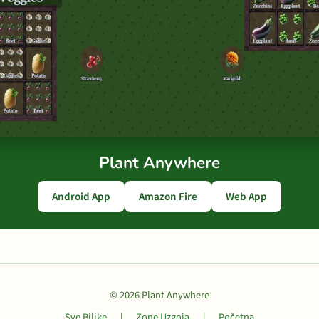
Plant Anywhere
Android App
Amazon Fire
Web App
© 2026 Plant Anywhere
Sve Biljke
|
Zone Uzgoja
|
Početna