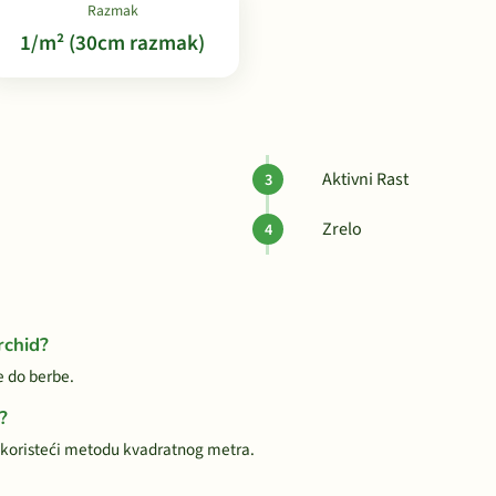
Razmak
1/m² (30cm razmak)
Aktivni Rast
Zrelo
rchid?
e do berbe.
?
koristeći metodu kvadratnog metra.