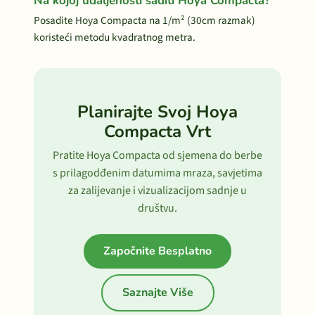
Na kojoj udaljenosti saditi Hoya Compacta?
Posadite Hoya Compacta na 1/m² (30cm razmak)
koristeći metodu kvadratnog metra.
Planirajte Svoj Hoya
Compacta Vrt
Pratite Hoya Compacta od sjemena do berbe
s prilagodđenim datumima mraza, savjetima
za zalijevanje i vizualizacijom sadnje u
društvu.
Započnite Besplatno
Saznajte Više