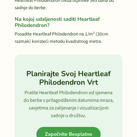
Heartleaf Philodendron treba otprilike 365 dana od
sadnje do berbe.
Na kojoj udaljenosti saditi Heartleaf
Philodendron?
Posadite Heartleaf Philodendron na 1/m² (30cm
razmak) koristeći metodu kvadratnog metra.
Planirajte Svoj Heartleaf
Philodendron Vrt
Pratite Heartleaf Philodendron od sjemena
do berbe s prilagodđenim datumima mraza,
savjetima za zalijevanje i vizualizacijom
sadnje u društvu.
Započnite Besplatno