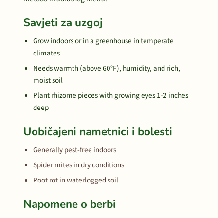
Savjeti za uzgoj
Grow indoors or in a greenhouse in temperate
climates
Needs warmth (above 60°F), humidity, and rich,
moist soil
Plant rhizome pieces with growing eyes 1-2 inches
deep
Uobičajeni nametnici i bolesti
Generally pest-free indoors
Spider mites in dry conditions
Root rot in waterlogged soil
Napomene o berbi