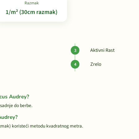
Razmak
1/m² (30cm razmak)
Aktivni Rast
Zrelo
icus Audrey?
 sadnje do berbe.
 Audrey?
zmak) koristeći metodu kvadratnog metra.