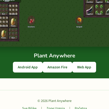
Plant Anywhere
Android App
Amazon Fire
Web App
© 2026 Plant Anywhere
Sve Biljke
|
Zone Uzgoja
|
Početna