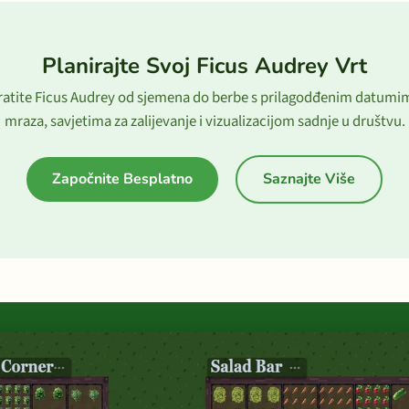
Planirajte Svoj Ficus Audrey Vrt
ratite Ficus Audrey od sjemena do berbe s prilagodđenim datumi
mraza, savjetima za zalijevanje i vizualizacijom sadnje u društvu.
Započnite Besplatno
Saznajte Više