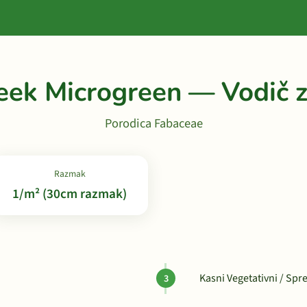
eek Microgreen — Vodič z
Porodica Fabaceae
Razmak
1/m² (30cm razmak)
Kasni Vegetativni / Sp