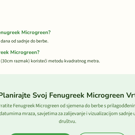
Fenugreek Microgreen?
 dana od sadnje do berbe.
greek Microgreen?
 (30cm razmak) koristeći metodu kvadratnog metra.
Planirajte Svoj Fenugreek Microgreen Vr
ratite Fenugreek Microgreen od sjemena do berbe s prilagodđen
datumima mraza, savjetima za zalijevanje i vizualizacijom sadnje 
društvu.