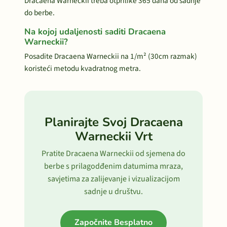
Dracaena Warneckii treba otprilike 365 dana od sadnje
do berbe.
Na kojoj udaljenosti saditi Dracaena
Warneckii?
Posadite Dracaena Warneckii na 1/m² (30cm razmak)
koristeći metodu kvadratnog metra.
Planirajte Svoj Dracaena
Warneckii Vrt
Pratite Dracaena Warneckii od sjemena do
berbe s prilagodđenim datumima mraza,
savjetima za zalijevanje i vizualizacijom
sadnje u društvu.
Započnite Besplatno