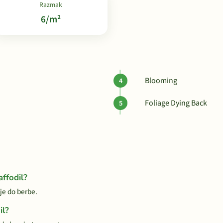
Razmak
6/m²
Blooming
Foliage Dying Back
ffodil?
je do berbe.
il?