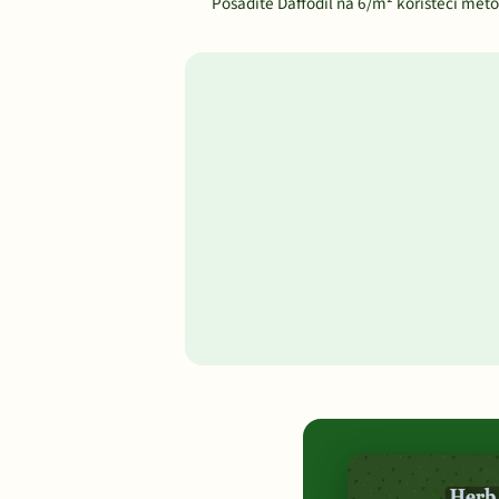
Posadite Daffodil na 6/m² koristeći met