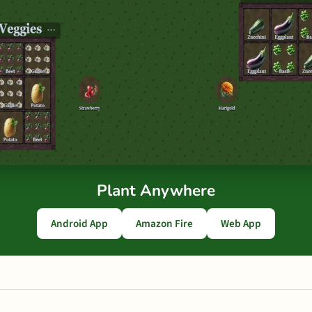
Plant Anywhere
Android App
Amazon Fire
Web App