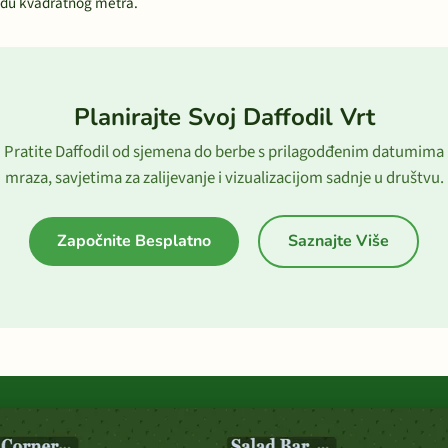
odu kvadratnog metra.
Planirajte Svoj Daffodil Vrt
Pratite Daffodil od sjemena do berbe s prilagodđenim datumima
mraza, savjetima za zalijevanje i vizualizacijom sadnje u društvu.
Započnite Besplatno
Saznajte Više