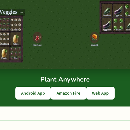
Plant Anywhere
Android App
Amazon Fire
Web App