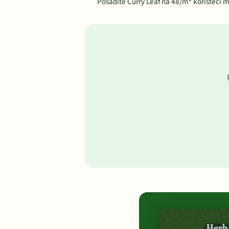
Posadite Curry Leaf na 48/m² koristeći