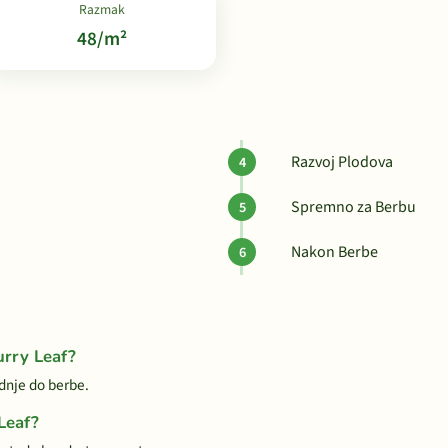
Razmak
48/m²
Razvoj Plodova
Spremno za Berbu
Nakon Berbe
urry Leaf?
adnje do berbe.
 Leaf?