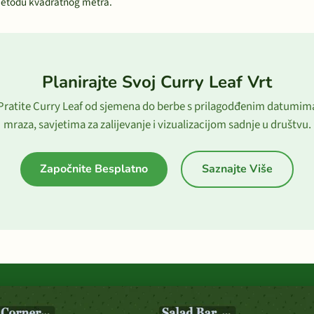
 metodu kvadratnog metra.
Planirajte Svoj Curry Leaf Vrt
Pratite Curry Leaf od sjemena do berbe s prilagodđenim datumim
mraza, savjetima za zalijevanje i vizualizacijom sadnje u društvu.
Započnite Besplatno
Saznajte Više