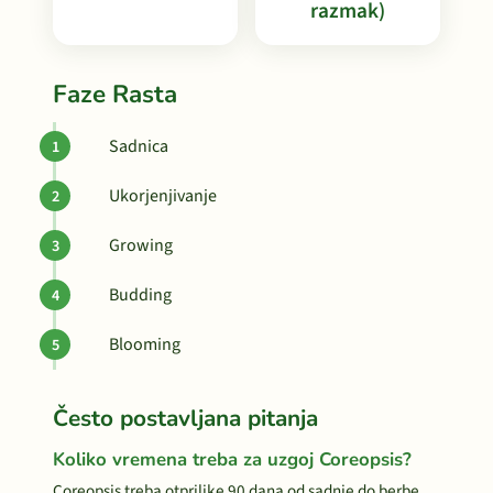
razmak)
Faze Rasta
Sadnica
Ukorjenjivanje
Growing
Budding
Blooming
Često postavljana pitanja
Koliko vremena treba za uzgoj Coreopsis?
Coreopsis treba otprilike 90 dana od sadnje do berbe.