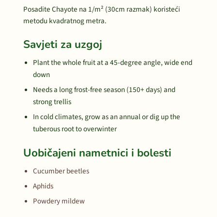
Posadite Chayote na 1/m² (30cm razmak) koristeći
metodu kvadratnog metra.
Savjeti za uzgoj
Plant the whole fruit at a 45-degree angle, wide end
down
Needs a long frost-free season (150+ days) and
strong trellis
In cold climates, grow as an annual or dig up the
tuberous root to overwinter
Uobičajeni nametnici i bolesti
Cucumber beetles
Aphids
Powdery mildew