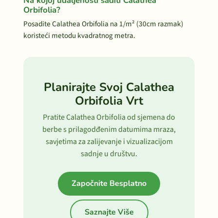
Na kojoj udaljenosti saditi Calathea
Orbifolia?
Posadite Calathea Orbifolia na 1/m² (30cm razmak)
koristeći metodu kvadratnog metra.
Planirajte Svoj Calathea
Orbifolia Vrt
Pratite Calathea Orbifolia od sjemena do
berbe s prilagodđenim datumima mraza,
savjetima za zalijevanje i vizualizacijom
sadnje u društvu.
Započnite Besplatno
Saznajte Više