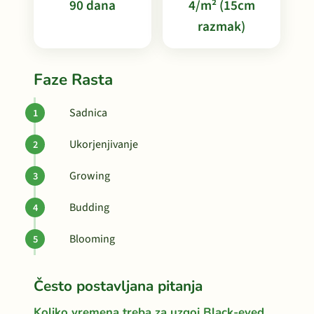
90 dana
4/m² (15cm
razmak)
Faze Rasta
Sadnica
Ukorjenjivanje
Growing
Budding
Blooming
Često postavljana pitanja
Koliko vremena treba za uzgoj Black-eyed