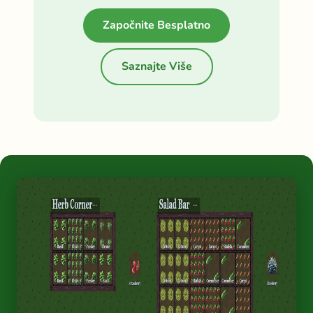
Započnite Besplatno
Saznajte Više