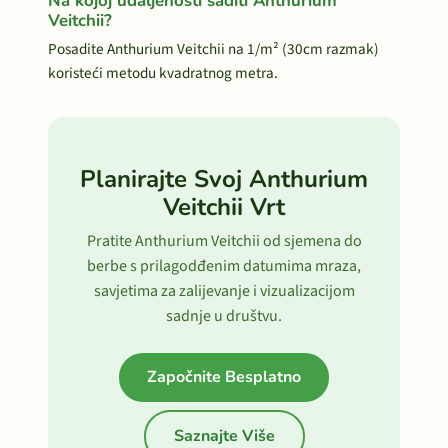
Na kojoj udaljenosti saditi Anthurium
Veitchii?
Posadite Anthurium Veitchii na 1/m² (30cm razmak)
koristeći metodu kvadratnog metra.
Planirajte Svoj Anthurium
Veitchii Vrt
Pratite Anthurium Veitchii od sjemena do
berbe s prilagodđenim datumima mraza,
savjetima za zalijevanje i vizualizacijom
sadnje u društvu.
Započnite Besplatno
Saznajte Više