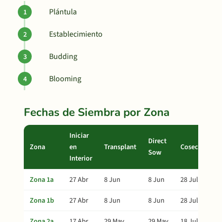
Plántula
Establecimiento
Budding
Blooming
Fechas de Siembra por Zona
Iniciar
Direct
Zona
en
Transplant
Cosecha
Sow
Interior
Zona 1a
27 Abr
8 Jun
8 Jun
28 Jul
Zona 1b
27 Abr
8 Jun
8 Jun
28 Jul
Zona 2a
17 Abr
29 May
29 May
18 Jul