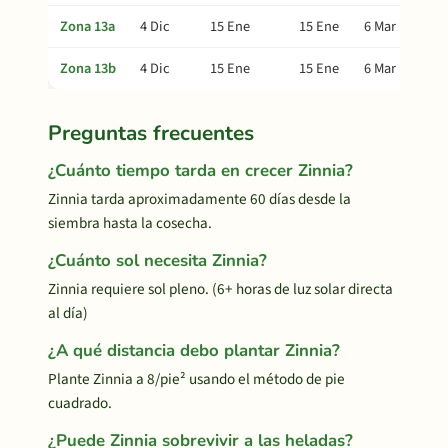
Zona 13a
4 Dic
15 Ene
15 Ene
6 Mar
Zona 13b
4 Dic
15 Ene
15 Ene
6 Mar
Preguntas frecuentes
¿Cuánto tiempo tarda en crecer Zinnia?
Zinnia tarda aproximadamente 60 días desde la
siembra hasta la cosecha.
¿Cuánto sol necesita Zinnia?
Zinnia requiere sol pleno. (6+ horas de luz solar directa
al día)
¿A qué distancia debo plantar Zinnia?
Plante Zinnia a 8/pie² usando el método de pie
cuadrado.
¿Puede Zinnia sobrevivir a las heladas?