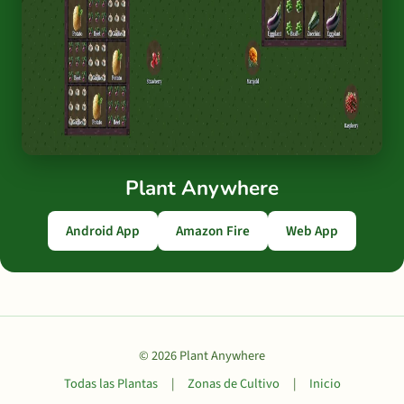
Plant Anywhere
Android App
Amazon Fire
Web App
© 2026 Plant Anywhere
Todas las Plantas
|
Zonas de Cultivo
|
Inicio